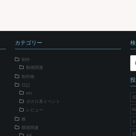
カテゴリー
検
検
制作
索:
動画関連
制作物
投
日記
etc
3
ボカロ系イベント
Ki
レビュー
株
キ
開発関連
音
AR