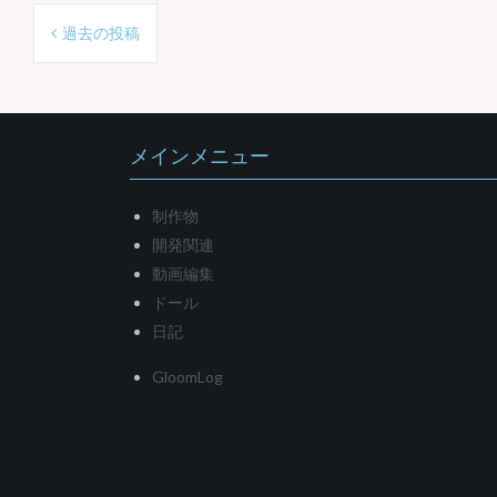
投
過去の投稿
稿
ナ
ビ
メインメニュー
ゲ
ー
制作物
シ
開発関連
ョ
動画編集
ドール
ン
日記
GloomLog