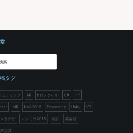
索
稿タグ
Dモデリング
AR
batファイル
C#
HP
nect
MR
NVA2018
Processing
Unity
VR
ャラデザ
マジミラ2018
特許
英会話
声認識