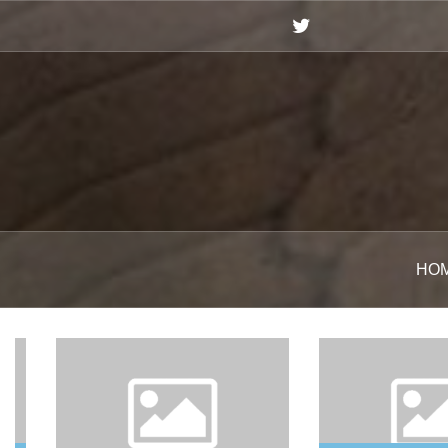
コ
ン
Twitter
テ
ン
ツ
へ
ス
キ
ッ
プ
HO